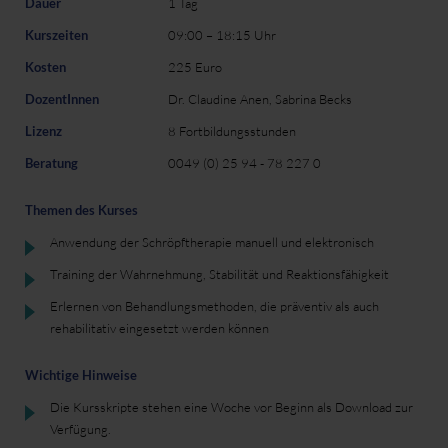
Dauer
1 Tag
Kurszeiten
09:00 – 18:15 Uhr
Kosten
225 Euro
DozentInnen
Dr. Claudine Anen, Sabrina Becks
Lizenz
8 Fortbildungsstunden
Beratung
0049 (0) 25 94 - 78 227 0
Themen des Kurses
Anwendung der Schröpftherapie manuell und elektronisch
Training der Wahrnehmung, Stabilität und Reaktionsfähigkeit
Erlernen von Behandlungsmethoden, die präventiv als auch
rehabilitativ eingesetzt werden können
Wichtige Hinweise
Die Kursskripte stehen eine Woche vor Beginn als Download zur
Verfügung.