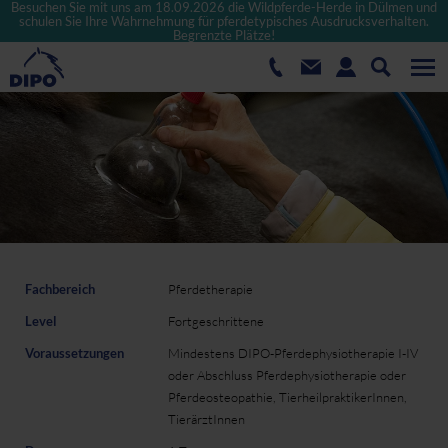
Besuchen Sie mit uns am 18.09.2026 die Wildpferde-Herde in Dülmen und
schulen Sie Ihre Wahrnehmung für pferdetypisches Ausdrucksverhalten.
Begrenzte Plätze!
Fachbereich
Pferdetherapie
Level
Fortgeschrittene
Voraussetzungen
Mindestens DIPO-Pferdephysiotherapie I-IV
oder Abschluss Pferdephysiotherapie oder
Pferdeosteopathie, TierheilpraktikerInnen,
TierärztInnen