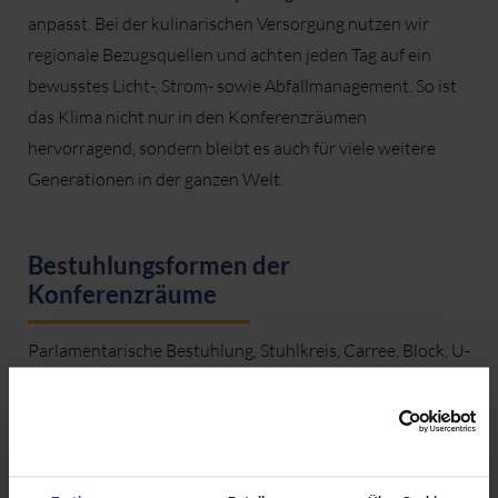
anpasst. Bei der kulinarischen Versorgung nutzen wir
regionale Bezugsquellen und achten jeden Tag auf ein
bewusstes Licht-, Strom- sowie Abfallmanagement. So ist
das Klima nicht nur in den Konferenzräumen
hervorragend, sondern bleibt es auch für viele weitere
Generationen in der ganzen Welt.
Bestuhlungsformen der
Konferenzräume
Parlamentarische Bestuhlung, Stuhlkreis, Carree, Block, U-
Form oder doch nur Stuhlreihen? Gerne bereiten wir
Ihnen die Konferenzräume nach Ihren Wünschen vor.
Neben dem Smartboard steht Ihnen ein klassisches
Flipchart kostenfrei zur Verfügung.