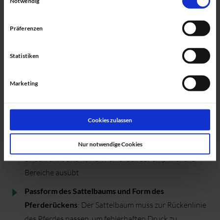
Notwendig
und Reiter:in”. Aus diesem Grund haben wir Kennpunkte
zur Sattelpassform zusammengestellt, um Reiter:nnen
Präferenzen
einen Leitfaden zur Beurteilung des Sattels an die Hand zu
geben. In unserem kostenlosen Sattel-Webinar und der
Statistiken
ausführlich bebilderten Begleit-PDF haben wir die
einzelnen Punkte ausführlich erklärt, so dass jede/r
Marketing
Reiter:in in der Lage ist den richtigen Pferdesattel
auszuwählen.
Cookies zulassen
Sattellage korrekt bestimmen
: Der Sattel muss so
liegen, dass er die Bewegungsfreiheit des Pferdes nicht
Nur notwendige Cookies
einschränkt und keinen Fehldruck auf empfindliche
Bereiche ausübt.
Passform des Sattelbaums und Form des
Pferderückens
: Der Sattelbaum muss zur Rückenlinie
des Pferdes passen, um fehlerhaften Druck zu