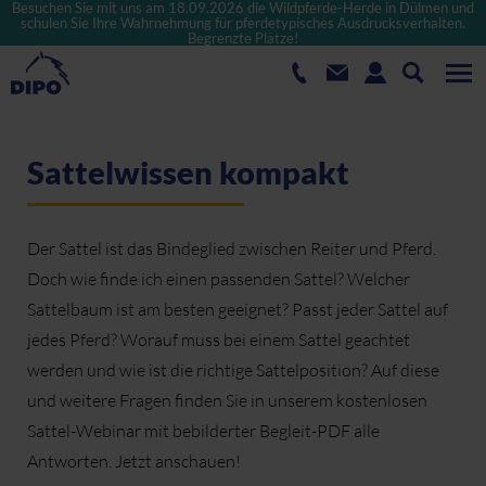
Besuchen Sie mit uns am 18.09.2026 die Wildpferde-Herde in Dülmen und
schulen Sie Ihre Wahrnehmung für pferdetypisches Ausdrucksverhalten.
Begrenzte Plätze!
Sattelwissen kompakt
Der Sattel ist das Bindeglied zwischen Reiter und Pferd.
Doch wie finde ich einen passenden Sattel? Welcher
Sattelbaum ist am besten geeignet? Passt jeder Sattel auf
jedes Pferd? Worauf muss bei einem Sattel geachtet
werden und wie ist die richtige Sattelposition? Auf diese
und weitere Fragen finden Sie in unserem kostenlosen
Sattel-Webinar mit bebilderter Begleit-PDF alle
Antworten. Jetzt anschauen!