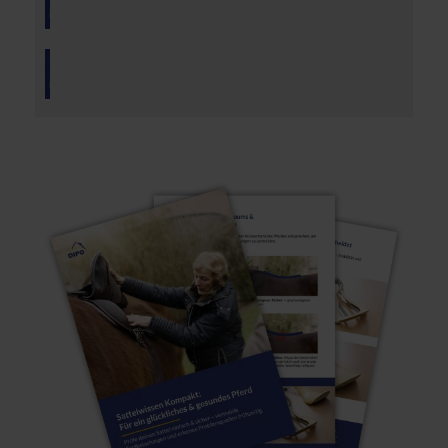
beachten
Kapitel 04: Der ideale Sitzpunkt
Kapitel 05: Tragfähigkeit des Pferdes
Kapitel 06: Sattelbaum im Fokus
Kapitel 07: Passform des Sattelbaums
Kapitel 08: Sattelkissen
Kapitel 09: Die richtige Kissenfüllung