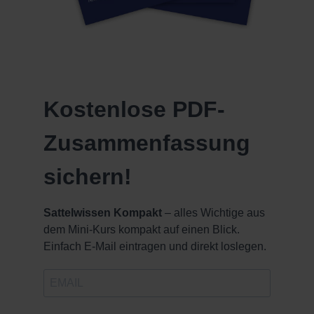
Kapitel 10: Sattelkissen nachpolstern
Kapitel 11: Fehlbelastungen
vermeiden
Kostenlose PDF-
Kapitel 12: Fazit & Tipp
Zusammenfassung
sichern!
Sattelwissen Kompakt
– alles Wichtige aus
dem Mini-Kurs kompakt auf einen Blick.
Einfach E-Mail eintragen und direkt loslegen.