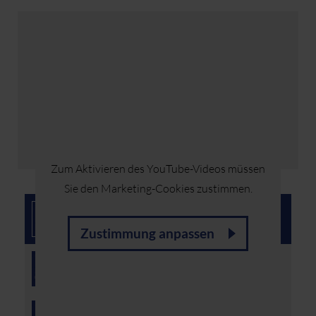
Zum Aktivieren des YouTube-Videos müssen
Sie den Marketing-Cookies zustimmen.
Kapitel 01: Der passende Sattel
Zustimmung anpassen
Kapitel 02: Die hintere Begrenzung
der Sattellage
Kapitel 03: Das Schulterblatt