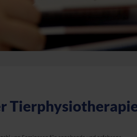
er Tierphysiotherapi