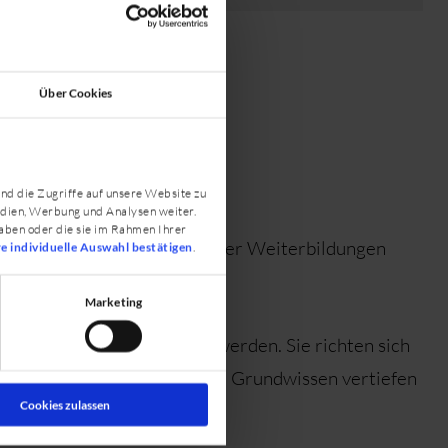
Über Cookies
nd die Zugriffe auf unsere Website zu
edien, Werbung und Analysen weiter.
aben oder die sie im Rahmen Ihrer
neben TeilnehmerInnen unserer Weiterbildungen
re individuelle Auswahl bestätigen
.
Marketing
ch dem Abschluss besucht werden. Sie richten sich
sowie TierärztInnen, die ihr Grundwissen vertiefen
Cookies zulassen