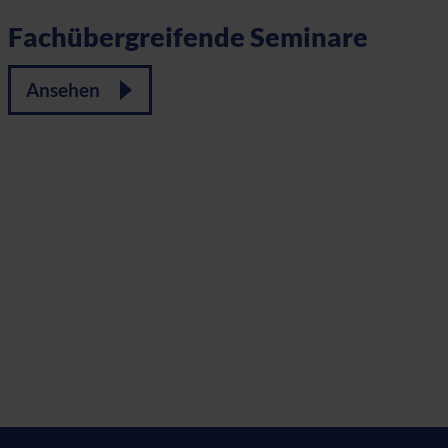
Fachübergreifende Seminare
W
Ansehen