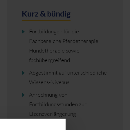
Kurz & bündig
Fortbildungen für die
Fachbereiche Pferdetherapie,
Hundetherapie sowie
fachübergreifend
Abgestimmt auf unterschiedliche
Wissens-Niveaus
Anrechnung von
Fortbildungsstunden zur
Lizenzverlängerung