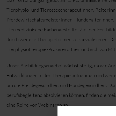
Das Fortbildungsangebot am DIPO umfasst eine Vie
Tierphysio- und Tierosteotherapeutinnen, ReiterInn
PferdewirtschaftsmeisterInnen, HundehalterInnen, 
Tiermedizinische Fachangestellte. Ziel der Fortbild
durch weitere Therapieformen zu spezialisieren. Dies
Tierphysiotherapie-Praxis eröffnen und sich von M
Unser Ausbildungsangebot wächst stetig, da wir An
Entwicklungen in der Therapie aufnehmen und weit
um die Pferdegesundheit und Hundegesundheit. Dami
berufsbegleitend absolvieren können, finden die m
eine Reihe von Webinaren an.