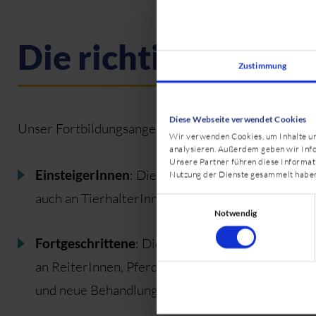
Die richtige Fortbi
Zustimmung
Diese Webseite verwendet Cookies
Unser Fortbildungsangebot haben wir in drei Level k
Wir verwenden Cookies, um Inhalte und
analysieren. Außerdem geben wir Info
Unsere Partner führen diese Informat
EinsteigerInnen
: Diese Kurse können ohne jegl
Nutzung der Dienste gesammelt habe
auch an TierhalterInnen, welche aktiv die Gesund
Einwilligungsauswahl
Notwendig
Fortgeschrittene
: Diese Kurse können entweder 
an ReiterInnen, PferdebesitzerInnen, Hundehalte
und neue Behandlungstechniken erlernen wollen.