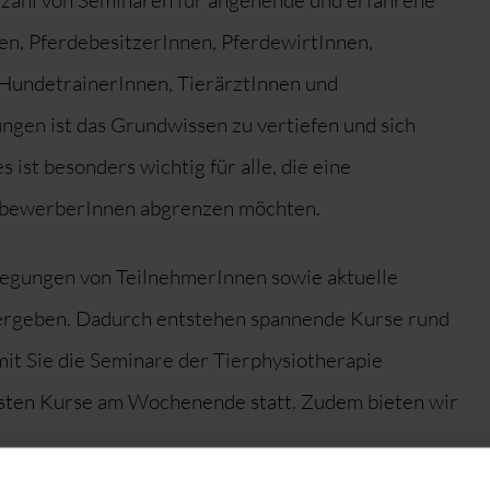
lzahl von Seminaren für angehende und erfahrene
en, PferdebesitzerInnen, PferdewirtInnen,
HundetrainerInnen, TierärztInnen und
ungen ist das Grundwissen zu vertiefen und sich
 ist besonders wichtig für alle, die eine
itbewerberInnen abgrenzen möchten.
regungen von TeilnehmerInnen sowie aktuelle
ergeben. Dadurch entstehen spannende Kurse rund
t Sie die Seminare der Tierphysiotherapie
eisten Kurse am Wochenende statt. Zudem bieten wir