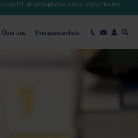
hmung für pferdetypisches Ausdrucksverhalten.
Über uns
Therapeutenliste