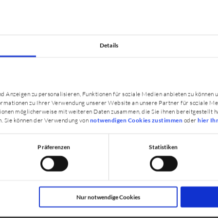
ldung finden
Details
ategorisiert:
 Anzeigen zu personalisieren, Funktionen für soziale Medien anbieten zu können u
rmationen zu Ihrer Verwendung unserer Website an unsere Partner für soziale M
ionen möglicherweise mit weiteren Daten zusammen, die Sie ihnen bereitgestellt h
iche Grundkenntnisse besucht werden und richten sich 
n. Sie können der Verwendung von
notwendigen Cookies zustimmen
oder
hier Ih
heit Ihrer Tiere unterstützen wollen.
Präferenzen
Statistiken
schon mit wenigen Kursen als Grundlage oder direkt na
rInnen sowie Tierphysio- und TierosteotherapeutInnen 
Nur notwendige Cookies