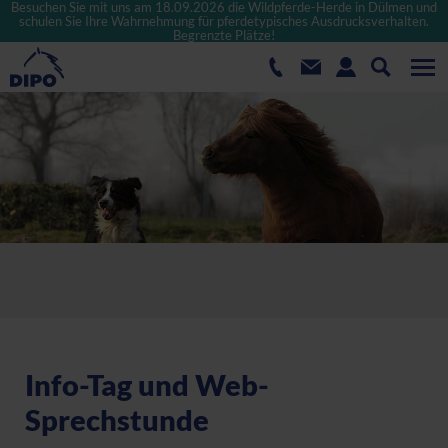
Besuchen Sie mit uns am 18.09.2026 die Wildpferde-Herde in Dülmen und
schulen Sie Ihre Wahrnehmung für pferdetypisches Ausdrucksverhalten.
Begrenzte Plätze!
Info-Tag und Web-
Sprechstunde