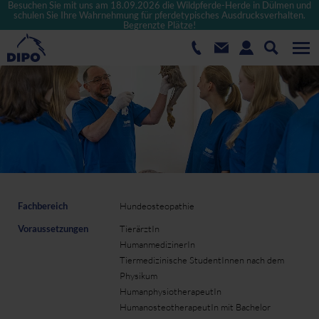
Besuchen Sie mit uns am 18.09.2026 die Wildpferde-Herde in Dülmen und
schulen Sie Ihre Wahrnehmung für pferdetypisches Ausdrucksverhalten.
Begrenzte Plätze!
Fachbereich
Hundeosteopathie
Voraussetzungen
TierärztIn
HumanmedizinerIn
Tiermedizinische StudentInnen nach dem
Physikum
HumanphysiotherapeutIn
HumanosteotherapeutIn mit Bachelor