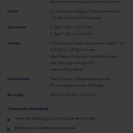
HumanosteotherapeutIn mit Heilpraktiker
Dauer
12 Module zweitägige Module verteilt auf
1,5 Jahre plus ein Prüfungstag
Kurszeiten
1. Tag 09:00 – 18:15 Uhr
2. Tag 09:00 – 16:45 Uhr
Kosten
475 Euro pro Modul, Ausnahme: Modul 7 mit
525 Euro, 340 Euro für die
Abschlussprüfung (nach Anmeldung dazu).
Alle Zahlungen erfolgen im
Lastschriftverfahren.
DozentInnen
TierärztInnen, Osteotherapeutinnen,
Physiotherapeutinnen, Ethologin
Beratung
0049 (0) 25 94 - 78 227 0
Themen der Ausbildung
Anatomie, Osteologie und Myologie des Hundes
Biomechanik und Bewegungsanalyse