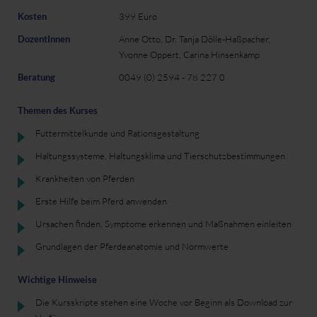
Kosten
399 Euro
DozentInnen
Anne Otto, Dr. Tanja Dölle-Haßpacher,
Yvonne Oppert, Carina Hinsenkamp
Beratung
0049 (0) 2594 - 78 227 0
Themen des Kurses
Futtermittelkunde und Rationsgestaltung
Haltungssysteme, Haltungsklima und Tierschutzbestimmungen
Krankheiten von Pferden
Erste Hilfe beim Pferd anwenden
Ursachen finden, Symptome erkennen und Maßnahmen einleiten
Grundlagen der Pferdeanatomie und Normwerte
Wichtige Hinweise
Die Kursskripte stehen eine Woche vor Beginn als Download zur