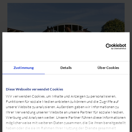
Zustimmung
Details
Über Cookies
Fütterung und Haltung des
Diese Webseite verwendet Cookies
Pferdes
Wir verwenden Cookies, um Inhalte und Anzeigen zu personalisieren,
Funktionen für soziale Medien anbieten zu können und die Zugriffe auf
unsere Website zu analysieren. Außerdem geben wir Informationen zu
Ihrer Verwendung unserer Website an unsere Partner für soziale Medien,
Werbung und Analysen weiter. Unsere Partner führen diese Informationen
Am ersten Tag geht es um die Fütterung des Pferdes und
möglicherweise mit weiteren Daten zusammen, die Sie ihnen bereitgestellt
damit um die Prävention von Erkrankungen.
haben oder die sie im Rahmen Ihrer Nutzung der Dienste gesammelt