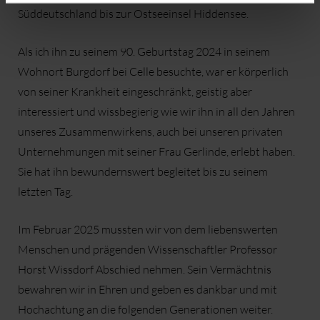
Süddeutschland bis zur Ostseeinsel Hiddensee.
Als ich ihn zu seinem 90. Geburtstag 2024 in seinem
Wohnort Burgdorf bei Celle besuchte, war er körperlich
von seiner Krankheit eingeschränkt, geistig aber
interessiert und wissbegierig wie wir ihn in all den Jahren
unseres Zusammenwirkens, auch bei unseren privaten
Unternehmungen mit seiner Frau Gerlinde, erlebt haben.
Sie hat ihn bewundernswert begleitet bis zu seinem
letzten Tag.
Im Februar 2025 mussten wir von dem liebenswerten
Menschen und prägenden Wissenschaftler Professor
Horst Wissdorf Abschied nehmen. Sein Vermächtnis
bewahren wir in Ehren und geben es dankbar und mit
Hochachtung an die folgenden Generationen weiter.