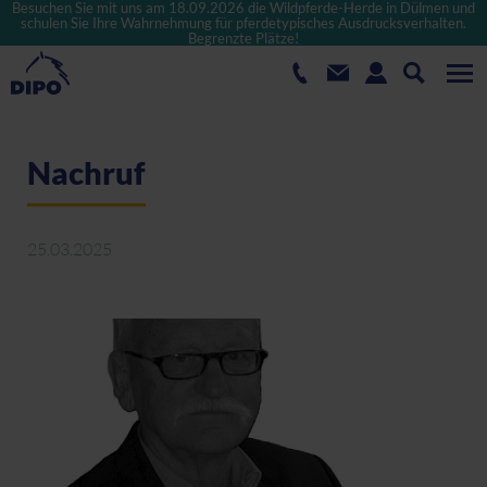
Besuchen Sie mit uns am 18.09.2026 die Wildpferde-Herde in Dülmen und
schulen Sie Ihre Wahrnehmung für pferdetypisches Ausdrucksverhalten.
Begrenzte Plätze!
Nachruf
25.03.2025