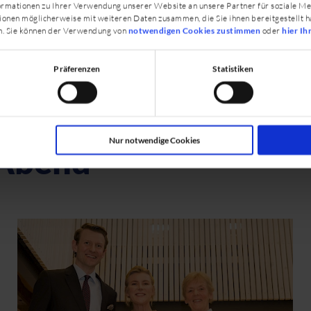
ngagierte sich eine Handvoll Visionäre für die Etablier
rmationen zu Ihrer Verwendung unserer Website an unsere Partner für soziale M
ionen möglicherweise mit weiteren Daten zusammen, die Sie ihnen bereitgestellt h
nten am DIPO tätig: Tierärzte, Physio- und Osteotherap
n. Sie können der Verwendung von
notwendigen Cookies zustimmen
oder
hier Ih
r-Reiter und international anerkannte Trainer.
Präferenzen
Statistiken
Nur notwendige Cookies
 Abend