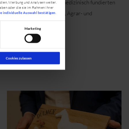
ung einer professionellen, medizinisch fundierten
edien, Werbung und Analysen weiter.
aben oder die sie im Rahmen Ihrer
euten, Hufschmiede, Sattler, Agrar- und
re individuelle Auswahl bestätigen
.
Marketing
Cookies zulassen