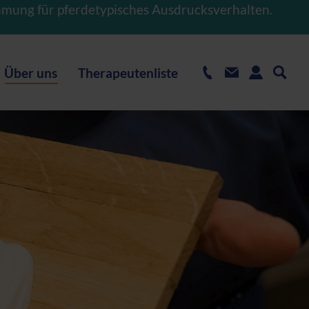
hmung für pferdetypisches Ausdrucksverhalten.
Über uns
Therapeutenliste