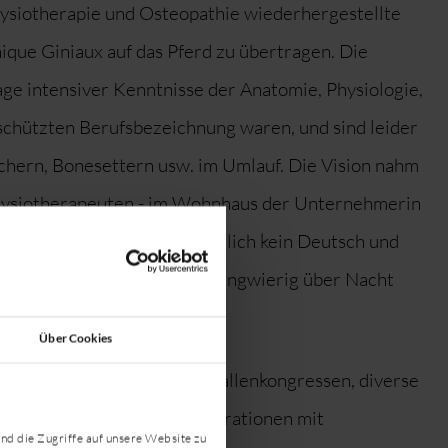
hysiotherapie und Osteopathie wiederhergestellte
que Giniaux auf das Pferd zu übertragen. Die
age intensiver Kenntnisse der Anatomie, Physiologie,
schützten Berufsbezeichnung waren, und sind leider
chern, Bonesettern usw. im Umlauf. Die Vision nahm
physiotherapeuten - im Wohnhaus der Unternehmerin
ete. Herr Evrard sprach nämlich kein Deutsch und
 technischen Möglichkeiten langwierig über Nacht
Über Cookies
sen hoch angesehenen Reithallenkongressen, diverse
an Universitäten oder Kooperationen mit
nd die Zugriffe auf unsere Website zu