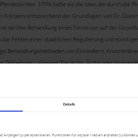
ferdezüchter. 1996 hatte sie die Idee, die durch die P
n Körpers entsprechend der Grundlagen von Dr. Domini
eine seriöse Behandlung eines Tieres nur auf der Grundl
das Fehlen einer staatlichen Regulierung und somit ge
rdige Behandlungsmethoden von Einrenkern, Knochenbre
hn Teilnehmer - allesamt Tierärzte, Ärzte oder Human
nterricht folgten, der mit Dr. Giniaux zusammenarbeit
ss diese in Windeseile übersetzt und mit den damaligen
Details
ne wie Lern-Videokassetten bzw. DVDs, in Expertenkrei
trägen auf der Equitana und Eurocheval, Lehraufträge 
 Anzeigen zu personalisieren, Funktionen für soziale Medien anbieten zu können u