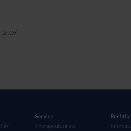
2 (2026)
Service
Rechtli
erge
Therapeutenliste
Impres