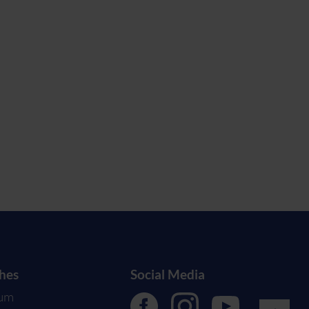
ches
Social Media
sum