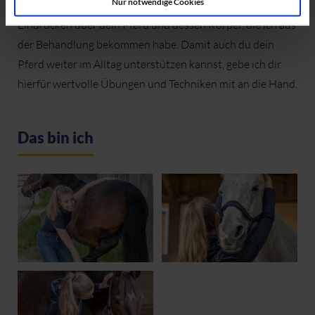
Nur notwendige Cookies
Am Ende meiner
Behandlung
berichte ich Dir von meinen
Eindrücken über dein Pferd und dessen Körper, die ich aus
der Behandlung bekommen habe. Damit auch du dein
Pferd weiter im Alltag unterstützen kannst, gebe ich dir
hierfür wertvolle Übungen und Techniken mit an die Hand.
Das bin ich