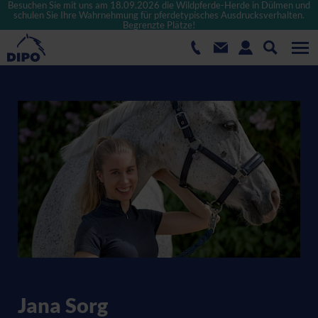
Besuchen Sie mit uns am 18.09.2026 die Wildpferde-Herde in Dülmen und
schulen Sie Ihre Wahrnehmung für pferdetypisches Ausdrucksverhalten.
Begrenzte Plätze!
Jana Sorg