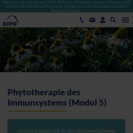
Besuchen Sie mit uns am 18.09.2026 die Wildpferde-Herde in Dülmen und
schulen Sie Ihre Wahrnehmung für pferdetypisches Ausdrucksverhalten.
Begrenzte Plätze!
Phytotherapie des
Immunsystems (Modul 5)
Aktuell arbeiten wir an der Abstimmung neuer