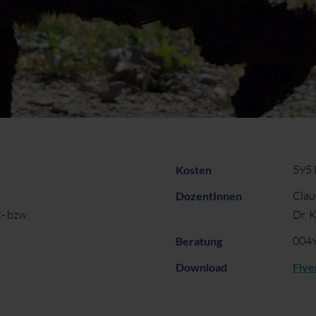
595 
Kosten
Clau
DozentInnen
- bzw.
Dr. 
0049
Beratung
Download
Flye