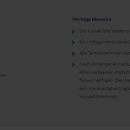
Wichtige Hinweise
Die Kursskripte stehen e
Ein Mittagsimbiss sowi
Alle TeilnehmerInnen müs
Nach vorheriger Anmeldu
einen wirksamen Impfschu
len
Tollwut verfügen. Des We
sein sowie sozialverträ
HundeführerInnen.