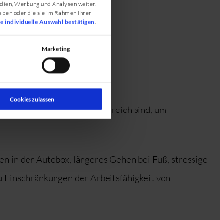
edien, Werbung und Analysen weiter.
aben oder die sie im Rahmen Ihrer
re individuelle Auswahl bestätigen
.
Marketing
Cookies zulassen
Hundes kennen, welche hilfreich sind, um
n in der Autobox, längeres Gehen bei Fuß, stressige
zu Einschränkungen der Arbeitsfähigkeit von