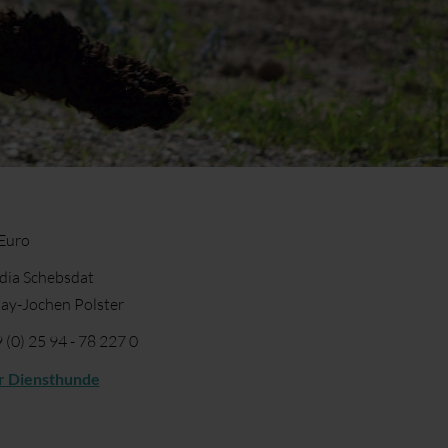
Euro
dia Schebsdat
Kay-Jochen Polster
 (0) 25 94 - 78 227 0
r Diensthunde