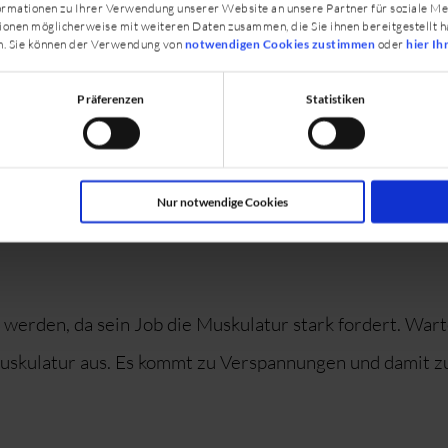
rmationen zu Ihrer Verwendung unserer Website an unsere Partner für soziale M
ionen möglicherweise mit weiteren Daten zusammen, die Sie ihnen bereitgestellt h
n. Sie können der Verwendung von
notwendigen Cookies zustimmen
oder
hier Ih
Präferenzen
Statistiken
en und Faszien
Nur notwendige Cookies
ernen Sie einige Grundlagen über den Organismus des 
werden, da sein Job die Muskulatur stark fordert. Warte
ie Muskulatur aus. Es kommt zu Verspannungen und damit 