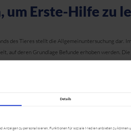
um Erste-Hilfe zu le
ands des Tieres stellt die Allgemeinuntersuchung dar.
telt, auf deren Grundlage Befunde erhoben werden. Die
elegenheit, die Techniken selbstständig zu üben. Des We
untersuchung, die Maßnahmen zur Eigensicherung und z
Details
gen, Herz- und Atemstillstand und bei tiefer Bewusstlo
rohliche Situationen und die entsprechenden Gegenmaß
Wunden ein.
 Anzeigen zu personalisieren, Funktionen für soziale Medien anbieten zu können u