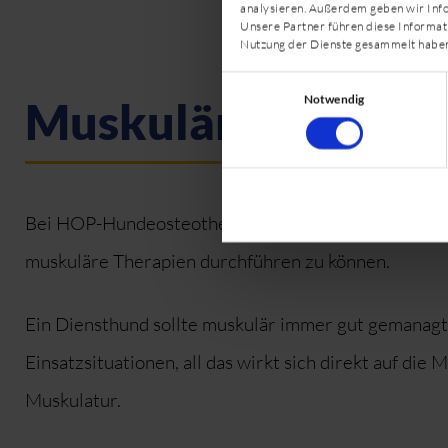
analysieren. Außerdem geben wir Info
Unsere Partner führen diese Informat
Nutzung der Dienste gesammelt habe
Einwilligungsauswahl
Notwendig
Muskuläre Technik
Bei HOP-Hundeosteotherapeutin Claudia Schebsdat l
muskuläre Therapien durchführen zu können.
Ein Diensthund sollte muskulär immer gut gemanagt 
Einsatzsituationen, all das wirkt sich direkt auf d
Muskulatur.