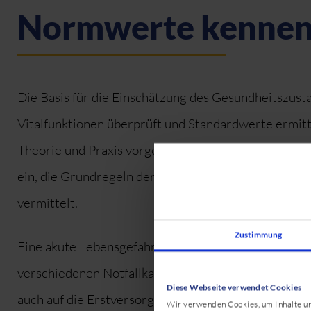
Normwerte kennen, 
Die Basis für die Einschätzung des Gesundheitszust
Vitalfunktionen überprüft und Standardwerte ermit
Theorie und Praxis vorgestellt, und Sie haben die G
ein, die Grundregeln der Annäherung, die Notfall
vermittelt.
Zustimmung
Eine akute Lebensgefahr besteht bei starken Blutun
verschiedenen Notfallkategorien werden lebensbed
Diese Webseite verwendet Cookies
auch auf die Erstversorgung von Verletzungen und 
Wir verwenden Cookies, um Inhalte und