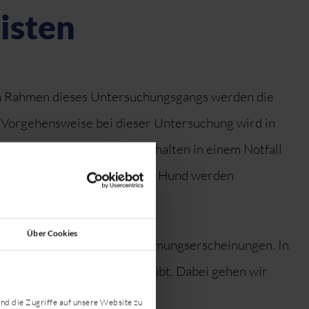
isten
 Im Rahmen dieses Untersuchungsgangs werden die
 Vorgehensweise bei dieser Untersuchung wird in
iteren gehen wir auf das Verhalten in einem Notfall
um Schutz vor dem verletzten Hund werden
Über Cookies
sigkeit in Verbindung mit Lähmungserscheinungen. In
nahmen vorgestellt und geübt. Dabei gehen wir
nd die Zugriffe auf unsere Website zu