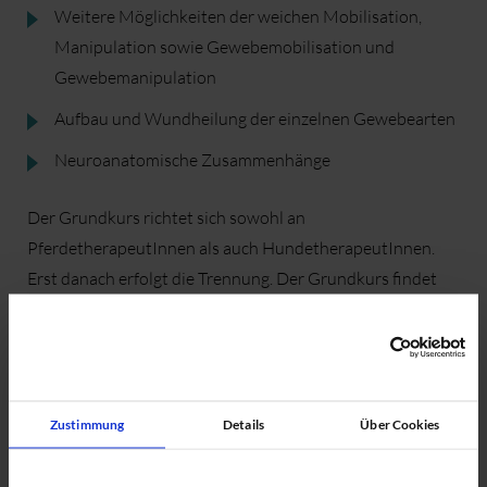
Weitere Möglichkeiten der weichen Mobilisation,
Manipulation sowie Gewebemobilisation und
Gewebemanipulation
Aufbau und Wundheilung der einzelnen Gewebearten
Neuroanatomische Zusammenhänge
Der Grundkurs richtet sich sowohl an
PferdetherapeutInnen als auch HundetherapeutInnen.
Erst danach erfolgt die Trennung. Der Grundkurs findet
von 10:00 – 18:00 Uhr statt.
Termine ansehen
Zustimmung
Details
Über Cookies
Fortbildung Manuelle