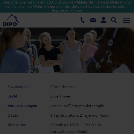
Besuchen Sie mit uns am 18.09.2026 die Wildpferde-Herde in Dülmen und
schulen Sie Ihre Wahrnehmung für pferdetypisches Ausdrucksverhalten.
Begrenzte Plätze!
Fachbereich
Pferdetherapie
Level
ExpertInnen
Voraussetzungen
Abschluss Pferdephysiotherapie
Dauer
1 Tag Grundkurs; 2 Tage pro Modul
Kurszeiten
Grundkurs 10:00 – 18:00 Uhr
Kurszeiten pro Modul